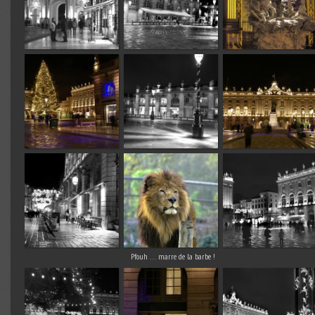
Pfouh … marre de la barbe !