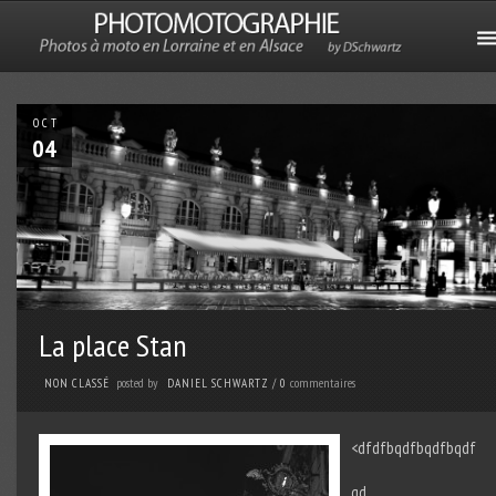
OCT
04
La place Stan
posted by
commentaires
NON CLASSÉ
DANIEL SCHWARTZ
/
0
<dfdfbqdfbqdfbqdf
qd